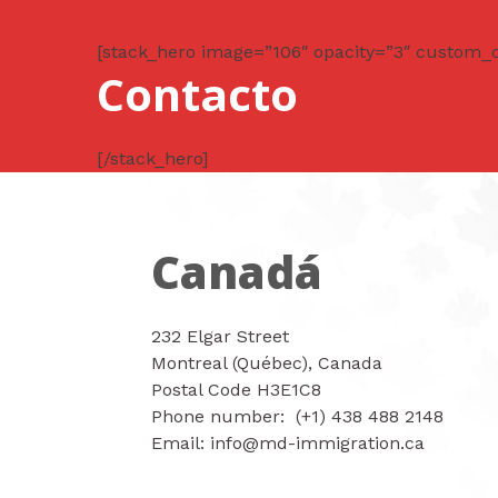
Ir
al
[stack_hero image=”106″ opacity=”3″ custom_
contenido
Contacto
[/stack_hero]
Canadá
232 Elgar Street
Montreal (Québec), Canada
Postal Code H3E1C8
Phone number: (+1) 438 488 2148
Email: info@md-immigration.ca