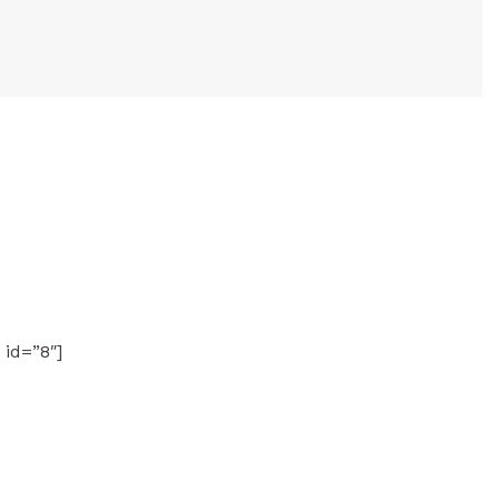
 id=”8″]