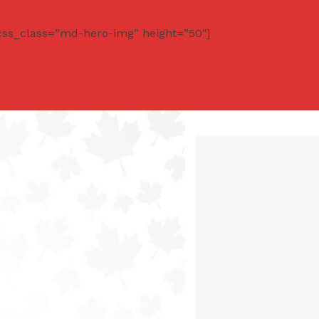
css_class=”md-hero-img” height=”50″]