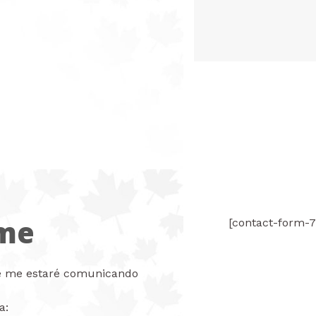
eme
[contact-form-7
le me estaré comunicando
a: