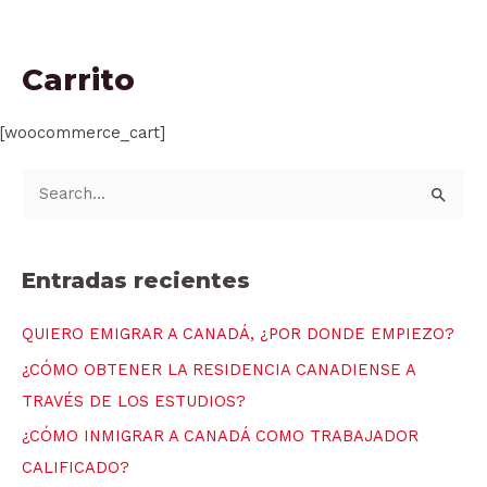
Ir
al
contenido
Carrito
[woocommerce_cart]
B
u
s
Entradas recientes
c
a
QUIERO EMIGRAR A CANADÁ, ¿POR DONDE EMPIEZO?
r
¿CÓMO OBTENER LA RESIDENCIA CANADIENSE A
p
TRAVÉS DE LOS ESTUDIOS?
o
¿CÓMO INMIGRAR A CANADÁ COMO TRABAJADOR
r
CALIFICADO?
: